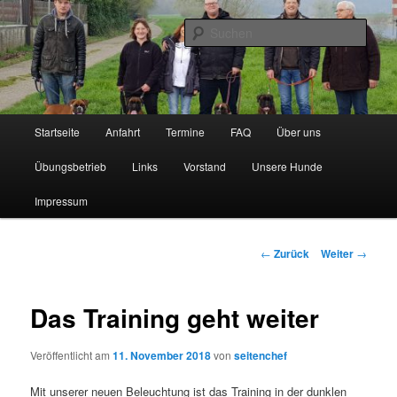
Zum
Inhalt
Such
wechseln
BK-Weserbergland
Hauptmenü
Startseite
Anfahrt
Termine
FAQ
Über uns
Übungsbetrieb
Links
Vorstand
Unsere Hunde
Impressum
Beitragsnavigation
←
Zurück
Weiter
→
Das Training geht weiter
Veröffentlicht am
11. November 2018
von
seitenchef
Mit unserer neuen Beleuchtung ist das Training in der dunklen