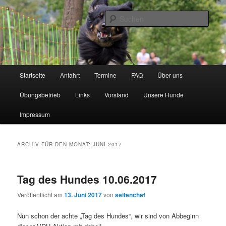
Zum
Zum
Inhalt
sekundären
Such
wechseln
Inhalt
wechseln
BK-Weserbergland
Hauptmenü
Startseite
Anfahrt
Termine
FAQ
Über uns
Übungsbetrieb
Links
Vorstand
Unsere Hunde
Impressum
ARCHIV FÜR DEN MONAT:
JUNI 2017
Tag des Hundes 10.06.2017
Veröffentlicht am
13. Juni 2017
von
seitenchef
Nun schon der achte „Tag des Hundes“, wir sind von Abbeginn