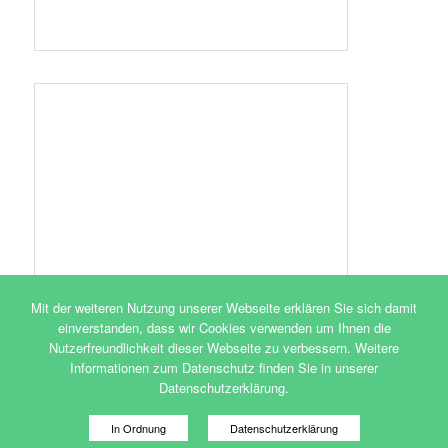
Mit der weiteren Nutzung unserer Webseite erklären Sie sich damit
einverstanden, dass wir Cookies verwenden um Ihnen die
Nutzerfreundlichkeit dieser Webseite zu verbessern. Weitere
Informationen zum Datenschutz finden Sie in unserer
Datenschutzerklärung.
In Ordnung
Datenschutzerklärung
Mehr über Cookies erfahren