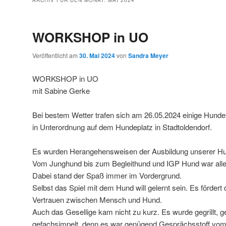
ARCHIV FÜR DEN MONAT:
MAI 2024
WORKSHOP in UO
Veröffentlicht am
30. Mai 2024
von
Sandra Meyer
WORKSHOP in UO
mit Sabine Gerke
Bei bestem Wetter trafen sich am 26.05.2024 einige Hund
in Unterordnung auf dem Hundeplatz in Stadtoldendorf.
Es wurden Herangehensweisen der Ausbildung unserer Hun
Vom Junghund bis zum Begleithund und IGP Hund war alles
Dabei stand der Spaß immer im Vordergrund.
Selbst das Spiel mit dem Hund will gelernt sein. Es fördert
Vertrauen zwischen Mensch und Hund.
Auch das Gesellige kam nicht zu kurz. Es wurde gegrillt, 
gefachsimpelt, denn es war genügend Gesprächsstoff vom