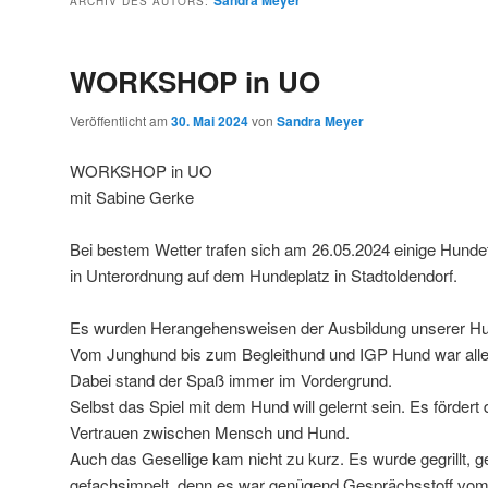
Sandra Meyer
ARCHIV DES AUTORS:
WORKSHOP in UO
Veröffentlicht am
30. Mai 2024
von
Sandra Meyer
WORKSHOP in UO
mit Sabine Gerke
Bei bestem Wetter trafen sich am 26.05.2024 einige Hund
in Unterordnung auf dem Hundeplatz in Stadtoldendorf.
Es wurden Herangehensweisen der Ausbildung unserer Hun
Vom Junghund bis zum Begleithund und IGP Hund war alles
Dabei stand der Spaß immer im Vordergrund.
Selbst das Spiel mit dem Hund will gelernt sein. Es fördert
Vertrauen zwischen Mensch und Hund.
Auch das Gesellige kam nicht zu kurz. Es wurde gegrillt, 
gefachsimpelt, denn es war genügend Gesprächsstoff vom