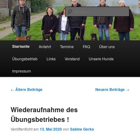
Zum
Zum
Inhalt
sekundären
Such
wechseln
Inhalt
wechseln
BK-Weserbergland
Hauptmenü
Startseite
Anfahrt
Termine
FAQ
Über uns
Übungsbetrieb
Links
Vorstand
Unsere Hunde
Impressum
Beitragsnavigation
←
Ältere Beiträge
Neuere Beiträge
→
Wiederaufnahme des
Übungsbetriebes !
Veröffentlicht am
13. Mai 2020
von
Sabine Gerke