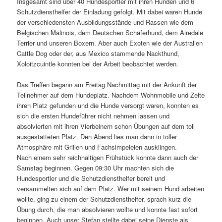
Insgesamt sind über 40 Hundesportler mit ihren Hunden und 6
Schutzdiensthelfer der Einladung gefolgt. Mit dabei waren Hunde
der verschiedensten Ausbildungsstände und Rassen wie dem
Belgischen Malinois, dem Deutschen Schäferhund, dem Airedale
Terrier und unseren Boxern. Aber auch Exoten wie der Australien
Cattle Dog oder der, aus Mexico stammende Nackthund,
Xoloitzcuintle konnten bei der Arbeit beobachtet werden.
Das Treffen begann am Freitag Nachmittag mit der Ankunft der
Teilnehmer auf dem Hundeplatz. Nachdem Wohnmobile und Zelte
ihren Platz gefunden und die Hunde versorgt waren, konnten es
sich die ersten Hundeführer nicht nehmen lassen und
absolvierten mit ihren Vierbeinern schon Übungen auf dem toll
ausgestatteten Platz. Den Abend lies man dann in toller
Atmosphäre mit Grillen und Fachsimpeleien ausklingen.
Nach einem sehr reichhaltigen Frühstück konnte dann auch der
Samstag beginnen. Gegen 09:30 Uhr machten sich die
Hundesportler und die Schutzdiensthelfer bereit und
versammelten sich auf dem Platz. Wer mit seinem Hund arbeiten
wollte, ging zu einem der Schutzdiensthelfer, sprach kurz die
Übung durch, die man absolvieren wollte und konnte fast sofort
beginnen. Auch unser Stefan stellte dabei seine Dienste als