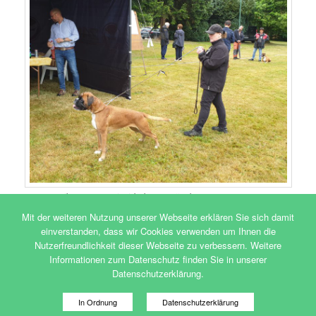
Maike Vollmann mit Lisbeth vom Brömchen
Mit der weiteren Nutzung unserer Webseite erklären Sie sich damit
einverstanden, dass wir Cookies verwenden um Ihnen die
Veröffentlicht unter
Uncategorized
Nutzerfreundlichkeit dieser Webseite zu verbessern. Weitere
Informationen zum Datenschutz finden Sie in unserer
Datenschutzerklärung.
Beitragsnavigation
←
Ältere Beiträge
Neuere Beiträge
→
In Ordnung
Datenschutzerklärung
Mehr über Cookies erfahren